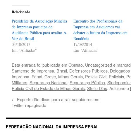
Relacionado
Presidente da Associação Mineira
Encontro dos Profissionais da
de Imprensa participa de
Imprensa em Ariquemes vai
Audiência Pública para avaliar A
debater o futuro da Imprensa em
Voz do Brasil
Rondônia
04/10/2013
17/08/2014
Em "Afiliadas"
Em "Afiliadas"
Esta entrada foi publicada em
Opinião
,
Uncategorized
e marcad
Santense de Imprensa
,
Brasil
,
Defensores Públicos
,
Delegados 
Imprensa
,
Fenai
,
Greve
,
Minas Gerais
,
Polícia Civil
,
Policiais
,
Po
Militares
,
Segurança Nacional
,
Segurança Pública
,
Sindepomin
Polícia Civil do Estado de Minas Gerais
,
Stelio Dias
. Adicione o
←
Experts dão dicas para atrair seguidores em
Twitter repaginado
FEDERAÇÃO NACIONAL DA IMPRENSA FENAI