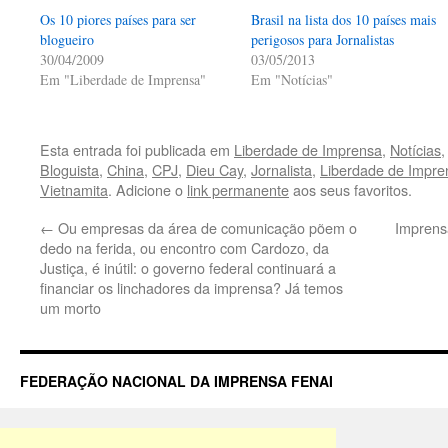
Os 10 piores países para ser
Brasil na lista dos 10 países mais
blogueiro
perigosos para Jornalistas
30/04/2009
03/05/2013
Em "Liberdade de Imprensa"
Em "Notícias"
Esta entrada foi publicada em
Liberdade de Imprensa
,
Notícias
Bloguista
,
China
,
CPJ
,
Dieu Cay
,
Jornalista
,
Liberdade de Impre
Vietnamita
. Adicione o
link permanente
aos seus favoritos.
←
Ou empresas da área de comunicação põem o
Imprensa
dedo na ferida, ou encontro com Cardozo, da
Justiça, é inútil: o governo federal continuará a
financiar os linchadores da imprensa? Já temos
um morto
FEDERAÇÃO NACIONAL DA IMPRENSA FENAI