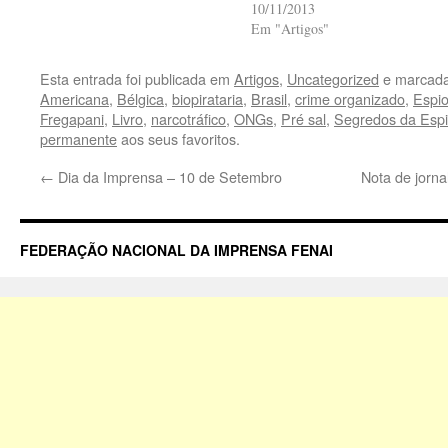
10/11/2013
Em "Artigos"
Esta entrada foi publicada em
Artigos
,
Uncategorized
e marcada
Americana
,
Bélgica
,
biopirataria
,
Brasil
,
crime organizado
,
Espi
Fregapani
,
Livro
,
narcotráfico
,
ONGs
,
Pré sal
,
Segredos da Esp
permanente
aos seus favoritos.
←
Dia da Imprensa – 10 de Setembro
Nota de jorna
FEDERAÇÃO NACIONAL DA IMPRENSA FENAI