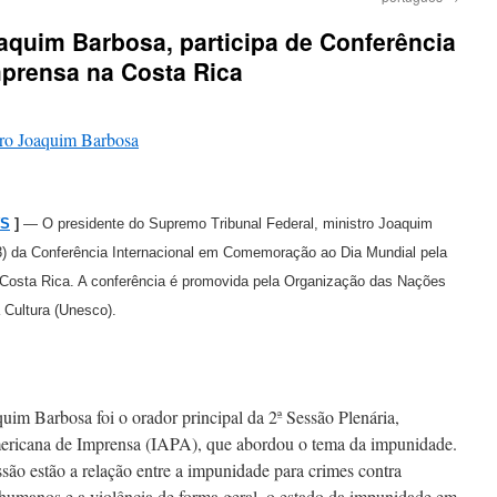
aquim Barbosa, participa de Conferência
mprensa na Costa Rica
WS
]
— O presidente do Supremo Tribunal Federal, ministro Joaquim
 (3) da Conferência Internacional em Comemoração ao Dia Mundial pela
Costa Rica. A conferência é promovida pela Organização das Nações
 Cultura (Unesco).
aquim Barbosa foi o orador principal da 2ª Sessão Plenária,
mericana de Imprensa (IAPA), que abordou o tema da impunidade.
ssão estão a relação entre a impunidade para crimes contra
os humanos e a violência de forma geral, o estado da impunidade em