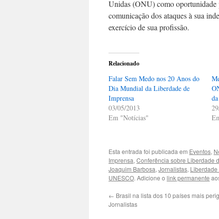
Unidas (ONU) como oportunidade pa
comunicação dos ataques à sua inde
exercício de sua profissão.
Relacionado
Falar Sem Medo nos 20 Anos do
Me
Dia Mundial da Liberdade de
ON
Imprensa
da
03/05/2013
29
Em "Notícias"
Em
Esta entrada foi publicada em
Eventos
,
No
Imprensa
,
Conferência sobre Liberdade 
Joaquim Barbosa
,
Jornalistas
,
Liberdade
UNESCO
. Adicione o
link permanente
aos
←
Brasil na lista dos 10 países mais per
Jornalistas