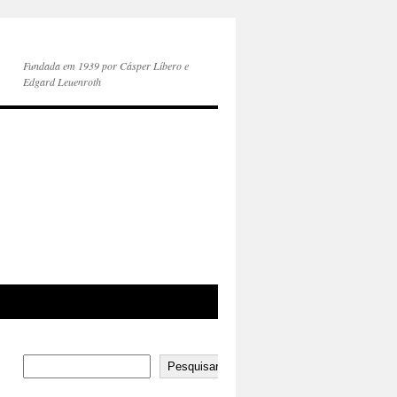
Fundada em 1939 por Cásper Líbero e
Edgard Leuenroth
Pesquisar