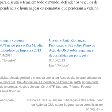
ra discutir o tema em todo o mundo, defender os veículos de
pendência e homenagear os jornalistas que perderam a vida no
nsagem conjunta
Unesco e Unic Rio lançam
U/Unesco para o Dia Mundial
Publicação e Site sobre Plano de
 Liberdade de Imprensa 2013
Ação da ONU sobre Segurança
/04/2013
de Jornalistas em português
 "Eventos"
03/05/2013
Em "Notícias"
tícias
,
Uncategorized
e marcada com a tag
Associação Interamericana de
de Imprensa
,
Dia Mundial pela Liberdade de Imprensa
,
IAPA
,
Impunidade
,
 de Imprensa
,
Nações Unidas
,
ONU
,
STF
,
Supremo Tribunal Federal
,
 seus favoritos.
igosos para
Unesco e Unic Rio lançam Publicação e Site sobre Plano
de Ação da ONU sobre Segurança de Jornalistas em
português
→