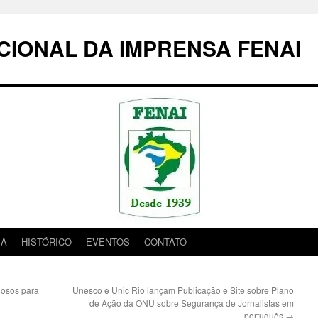
IONAL DA IMPRENSA FENAI
IA
HISTÓRICO
EVENTOS
CONTATO
igosos para
Unesco e Unic Rio lançam Publicação e Site sobre Plano
de Ação da ONU sobre Segurança de Jornalistas em
português
→