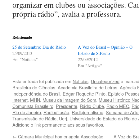
organizar em clubes ou associações. Ca
própria rádio”, avalia a professora.
Relacionado
25 de Setembro: Dia do Rádio
A Voz do Brasil – Opinião – O
25/09/2013
Estado de S.Paulo
Em "Notícias"
22/09/2012
Em "Artigos"
Esta entrada foi publicada em
Notícias
,
Uncategorized
e marcad
Brasileira de Ciências
,
Academia Brasileira de Letras
,
Agência B
Independência do Brasil
,
Edgar Roquette Pinto
,
Epitácio Pesso
Internet
,
MHN
,
Museu da Imagem do Som
,
Museu Histórico Nac
Comunista Brasileiro
,
Presidente
,
Rádio Clube
,
Rádio MEC
,
Rád
Rio de Janeiro
,
Radiodifusão
,
Radiojornalismo
,
Semana de Arte
Transmissão de Rádio
,
Uerj
,
Universidade do Estado do Rio de 
Adicione o
link permanente
aos seus favoritos.
←
Câmara Municipal homenageia Associação
A Voz do Bra