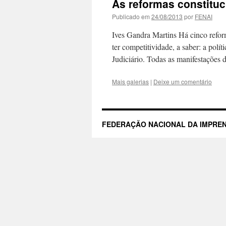
As reformas constituci
Publicado em
24/08/2013
por
FENAI
Ives Gandra Martins Há cinco reforma
ter competitividade, a saber: a políti
Judiciário. Todas as manifestações
Mais galerias
|
Deixe um comentário
FEDERAÇÃO NACIONAL DA IMPREN