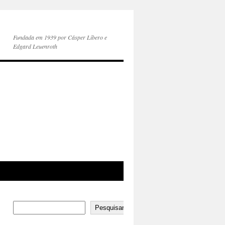
Fundada em 1939 por Cásper Líbero e
Edgard Leuenroth
Pesquisar