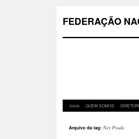
Pular
para
FEDERAÇÃO NAC
o
conteúdo
Início
QUEM SOMOS
DIRETOR
Ney Prado
Arquivo da tag: