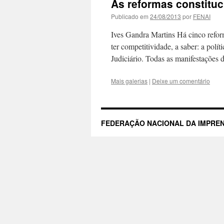
As reformas constituci
Publicado em
24/08/2013
por
FENAI
Ives Gandra Martins Há cinco reforma
ter competitividade, a saber: a políti
Judiciário. Todas as manifestações
Mais galerias
|
Deixe um comentário
FEDERAÇÃO NACIONAL DA IMPREN