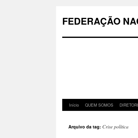
Pular
para
FEDERAÇÃO NAC
o
conteúdo
Início
QUEM SOMOS
DIRETOR
Crise política
Arquivo da tag: