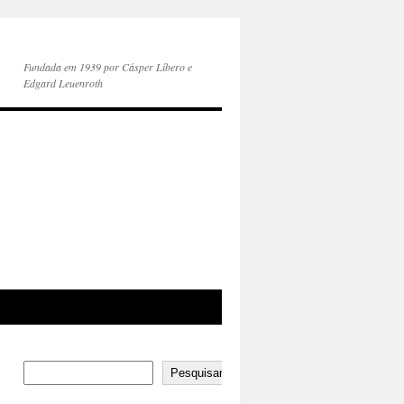
Fundada em 1939 por Cásper Líbero e
Edgard Leuenroth
Pesquisar