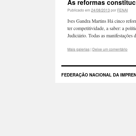
As reformas constituci
Publicado em
24/08/2013
por
FENAI
Ives Gandra Martins Há cinco reforma
ter competitividade, a saber: a políti
Judiciário. Todas as manifestações
Mais galerias
|
Deixe um comentário
FEDERAÇÃO NACIONAL DA IMPREN