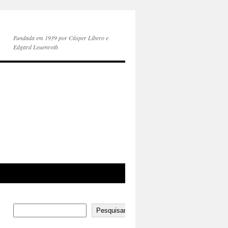
Fundada em 1939 por Cásper Líbero e
Edgard Leuenroth
Pesquisar