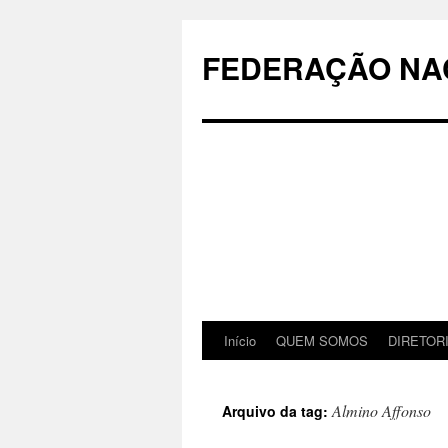
Pular
para
FEDERAÇÃO NAC
o
conteúdo
Início
QUEM SOMOS
DIRETOR
Almino Affonso
Arquivo da tag: