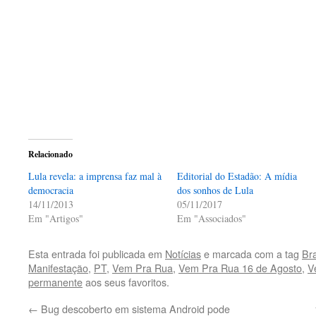
Relacionado
Lula revela: a imprensa faz mal à
Editorial do Estadão: A mídia
democracia
dos sonhos de Lula
14/11/2013
05/11/2017
Em "Artigos"
Em "Associados"
Esta entrada foi publicada em
Notícias
e marcada com a tag
Bra
Manifestação
,
PT
,
Vem Pra Rua
,
Vem Pra Rua 16 de Agosto
,
V
permanente
aos seus favoritos.
←
Bug descoberto em sistema Android pode