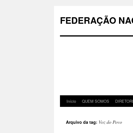
Pular
para
FEDERAÇÃO NAC
o
conteúdo
Início
QUEM SOMOS
DIRETOR
Voz do Povo
Arquivo da tag: