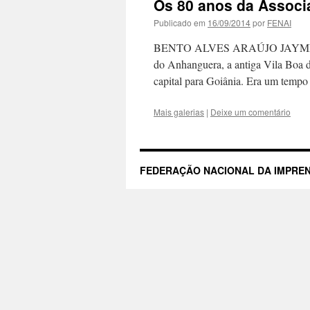
Os 80 anos da Associ
Publicado em
16/09/2014
por
FENAI
BENTO ALVES ARAÚJO JAYME FL
do Anhanguera, a antiga Vila Boa d
capital para Goiânia. Era um tempo 
Mais galerias
|
Deixe um comentário
FEDERAÇÃO NACIONAL DA IMPREN