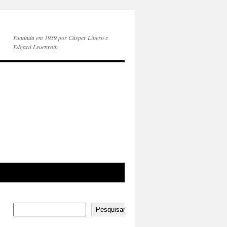
Fundada em 1939 por Cásper Líbero e
Edgard Leuenroth
Pesquisar