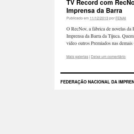
TV Record com RecNo
Imprensa da Barra
Publicado em
11/12/2013
por
FENAI
O RecNov, a fábrica de novelas da
Imprensa da Barra da Tijuca. Quem 
vídeo outros Premiados nas dema
Mais galerias
|
Deixe um comentário
FEDERAÇÃO NACIONAL DA IMPREN