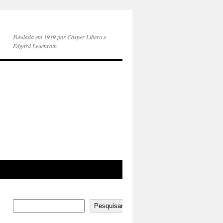
Fundada em 1939 por Cásper Líbero e
Edgard Leuenroth
Pesquisar