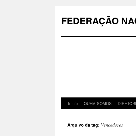
Pular
para
FEDERAÇÃO NAC
o
conteúdo
Início
QUEM SOMOS
DIRETOR
Vencedores
Arquivo da tag: