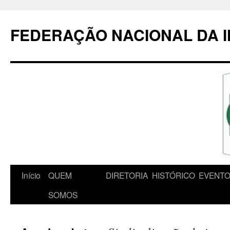
Pular
para
FEDERAÇÃO NACIONAL DA 
o
conteúdo
Início
QUEM
DIRETORIA
HISTÓRICO
EVENT
SOMOS