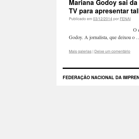
Mariana Godoy sai da
TV para apresentar ta
Publicado em
03/12/2014
por
FENAI
O quadro de jornalist
Godoy. A jornalista, que deixou o
Mais galerias
|
Deixe um comentário
FEDERAÇÃO NACIONAL DA IMPREN