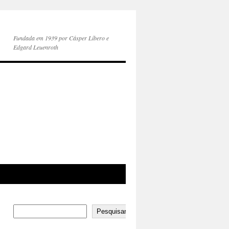
Fundada em 1939 por Cásper Líbero e
Edgard Leuenroth
Pesquisar