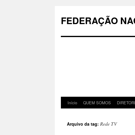
Pular
para
FEDERAÇÃO NAC
o
conteúdo
Início
QUEM SOMOS
DIRETOR
Rede TV
Arquivo da tag: