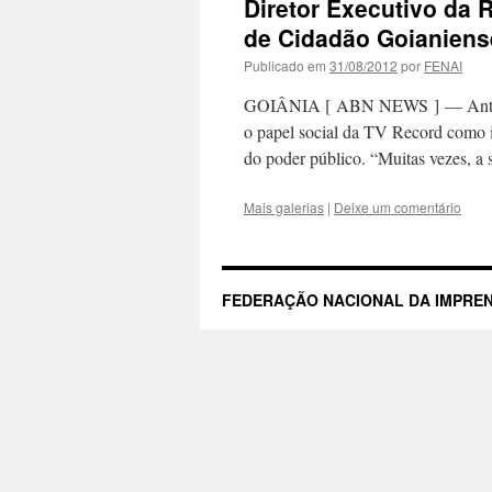
Diretor Executivo da
de Cidadão Goianiens
Publicado em
31/08/2012
por
FENAI
GOIÂNIA [ ABN NEWS ] — Antes de
o papel social da TV Record como 
do poder público. “Muitas vezes, 
Mais galerias
|
Deixe um comentário
FEDERAÇÃO NACIONAL DA IMPREN