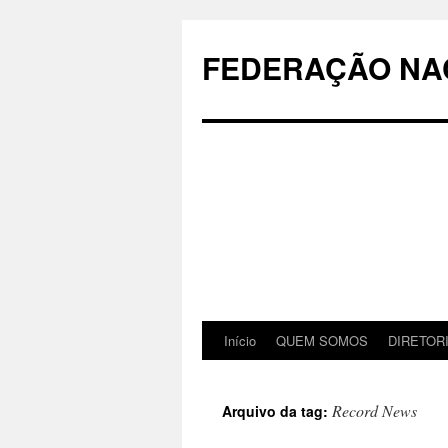
Pular
para
FEDERAÇÃO NAC
o
conteúdo
Início
QUEM SOMOS
DIRETOR
Record News
Arquivo da tag: