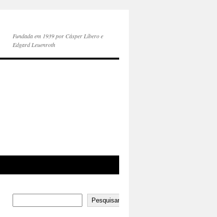
Fundada em 1939 por Cásper Líbero e
Edgard Leuenroth
Pesquisar