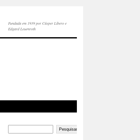
Fundada em 1939 por Cásper Líbero e
Edgard Leuenroth
Pesquisar