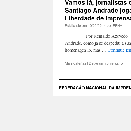
Vamos lá, jornalistas
Santiago Andrade joga
Liberdade de Imprens
Publicado em
10/02/2014
por
FENAI
Por Reinaldo Azevedo – Revista
Andrade, como já se despediu a sua 
homenageá-lo, mas …
Continue le
Mais galerias
|
Deixe um comentário
FEDERAÇÃO NACIONAL DA IMPREN