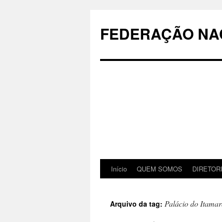
Pular
para
FEDERAÇÃO NAC
o
conteúdo
Início
QUEM SOMOS
DIRETOR
Palácio do Itamar
Arquivo da tag: