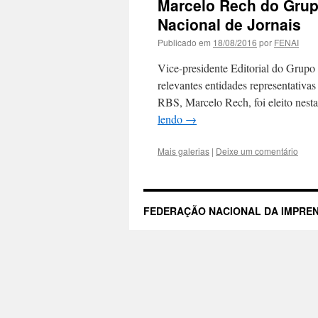
Marcelo Rech do Grup
Nacional de Jornais
Publicado em
18/08/2016
por
FENAI
Vice-presidente Editorial do Grupo
relevantes entidades representativ
RBS, Marcelo Rech, foi eleito nest
lendo
→
Mais galerias
|
Deixe um comentário
FEDERAÇÃO NACIONAL DA IMPREN