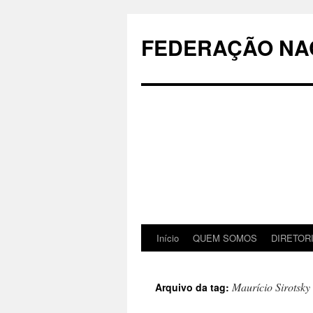
Pular
para
FEDERAÇÃO NAC
o
conteúdo
Início
QUEM SOMOS
DIRETOR
Maurício Sirotsky
Arquivo da tag: