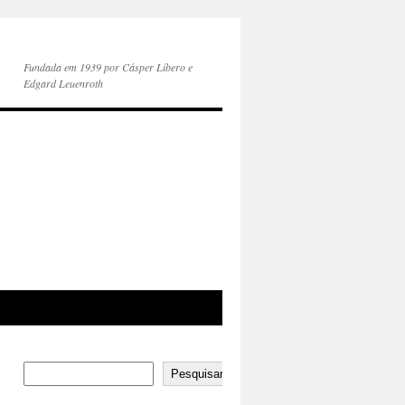
Fundada em 1939 por Cásper Líbero e
Edgard Leuenroth
Pesquisar