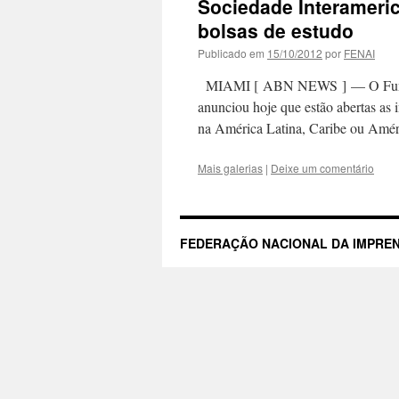
Sociedade Interameric
bolsas de estudo
Publicado em
15/10/2012
por
FENAI
MIAMI [ ABN NEWS ] — O Fundo d
anunciou hoje que estão abertas as i
na América Latina, Caribe ou Amér
Mais galerias
|
Deixe um comentário
FEDERAÇÃO NACIONAL DA IMPREN