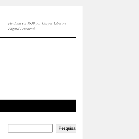
Fundada em 1939 por Cásper Líbero e
Edgard Leuenroth
Pesquisar