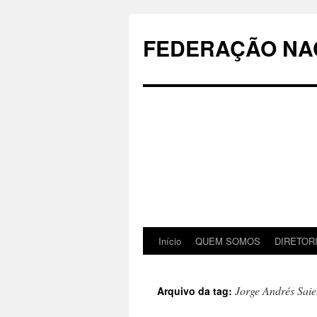
Pular
para
FEDERAÇÃO NAC
o
conteúdo
Início
QUEM SOMOS
DIRETOR
Jorge Andrés Sai
Arquivo da tag: