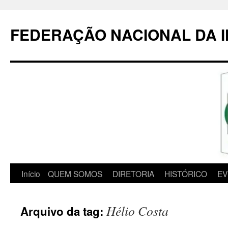
Pular
para
FEDERAÇÃO NACIONAL DA 
o
conteúdo
Início
QUEM SOMOS
DIRETORIA
HISTÓRICO
EV
Hélio Costa
Arquivo da tag: