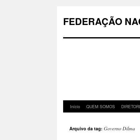
Pular
para
FEDERAÇÃO NAC
o
conteúdo
Início
QUEM SOMOS
DIRETOR
Governo Dilma
Arquivo da tag: