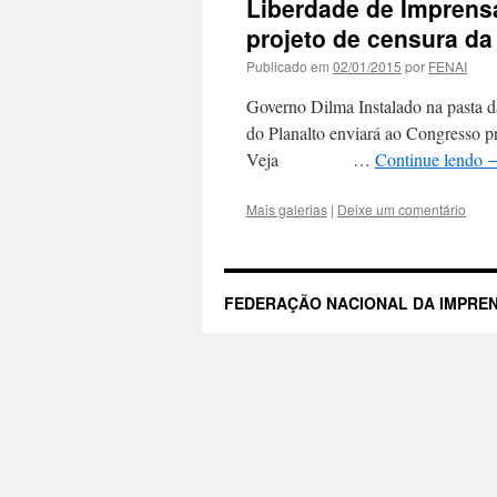
Liberdade de Imprens
projeto de censura d
Publicado em
02/01/2015
por
FENAI
Governo Dilma Instalado na pasta d
do Planalto enviará ao Congresso pr
Veja …
Continue lendo
Mais galerias
|
Deixe um comentário
FEDERAÇÃO NACIONAL DA IMPREN