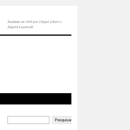
Fundada em 1939 por Cásper Líbero e
Edgard Leuenroth
Pesquisar