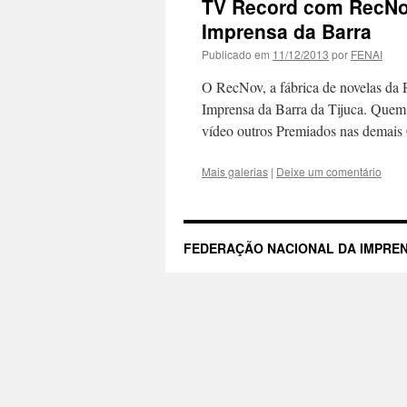
TV Record com RecNo
Imprensa da Barra
Publicado em
11/12/2013
por
FENAI
O RecNov, a fábrica de novelas da
Imprensa da Barra da Tijuca. Quem 
vídeo outros Premiados nas dema
Mais galerias
|
Deixe um comentário
FEDERAÇÃO NACIONAL DA IMPREN