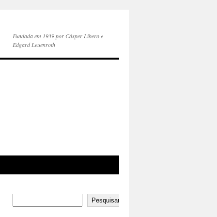
Fundada em 1939 por Cásper Líbero e
Edgard Leuenroth
Pesquisar