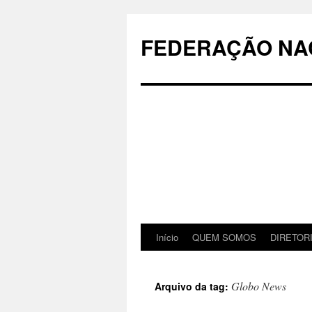
Pular
para
FEDERAÇÃO NAC
o
conteúdo
Início
QUEM SOMOS
DIRETOR
Globo News
Arquivo da tag: