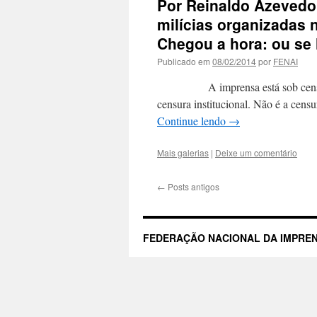
Por Reinaldo Azevedo
milícias organizadas n
Chegou a hora: ou se 
Publicado em
08/02/2014
por
FENAI
A imprensa está sob censura. N
censura institucional. Não é a cen
Continue lendo
→
Mais galerias
|
Deixe um comentário
←
Posts antigos
FEDERAÇÃO NACIONAL DA IMPREN