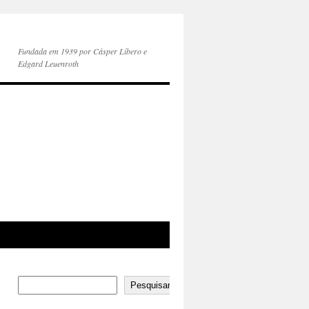
Fundada em 1939 por Cásper Líbero e
Edgard Leuenroth
Pesquisar