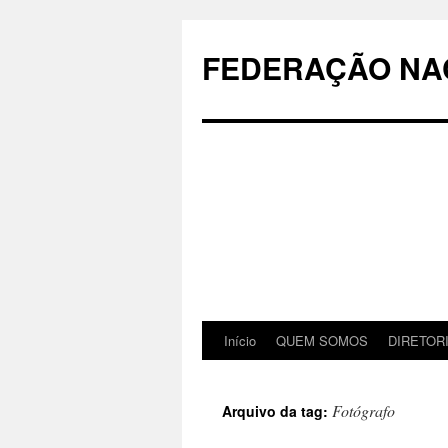
Pular
para
FEDERAÇÃO NAC
o
conteúdo
Início
QUEM SOMOS
DIRETOR
Fotógrafo
Arquivo da tag: