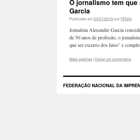
O jornalismo tem que 
Garcia
Publicado em
23/07/2019
por
FENAI
Jornalista Alexandre Garcia conce
de 50 anos de profissão, o jornalist
que ser escravo dos fatos” e comp
Mais galerias
|
Deixe um comentário
FEDERAÇÃO NACIONAL DA IMPREN