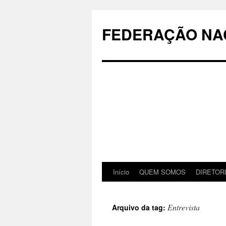
Pular
para
FEDERAÇÃO NAC
o
conteúdo
Início
QUEM SOMOS
DIRETOR
Entrevista
Arquivo da tag: