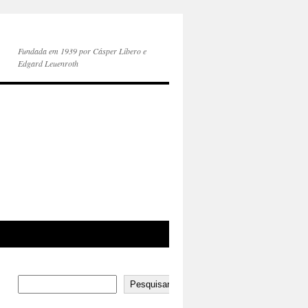
Fundada em 1939 por Cásper Líbero e
Edgard Leuenroth
Pesquisar