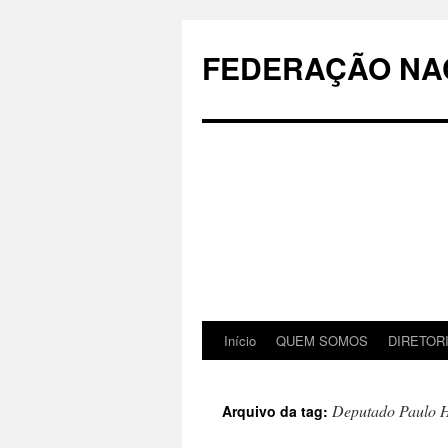
Pular
para
FEDERAÇÃO NAC
o
conteúdo
Início
QUEM SOMOS
DIRETOR
Deputado Paulo H
Arquivo da tag: