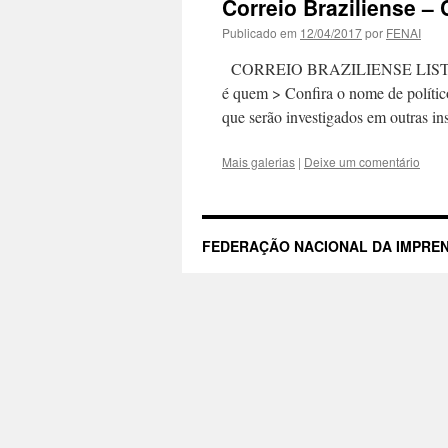
Correio Braziliense –
Publicado em
12/04/2017
por
FENAI
CORREIO BRAZILIENSE LIST
é quem > Confira o nome de polític
que serão investigados em outras i
Mais galerias
|
Deixe um comentário
FEDERAÇÃO NACIONAL DA IMPREN