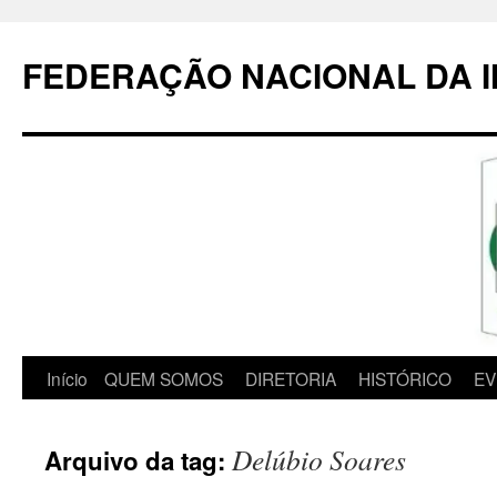
Pular
para
FEDERAÇÃO NACIONAL DA 
o
conteúdo
Início
QUEM SOMOS
DIRETORIA
HISTÓRICO
EV
Delúbio Soares
Arquivo da tag: