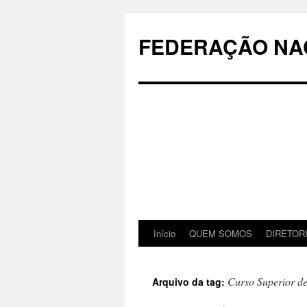
Pular
para
FEDERAÇÃO NAC
o
conteúdo
Início
QUEM SOMOS
DIRETOR
Curso Superior d
Arquivo da tag: