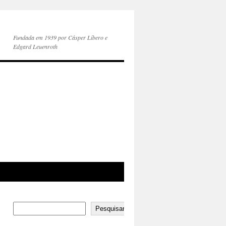
Fundada em 1939 por Cásper Líbero e
Edgard Leuenroth
Pesquisar