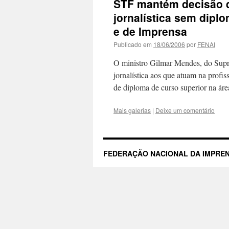
STF mantém decisão qu
jornalística sem dipl
e de Imprensa
Publicado em
18/06/2006
por
FENAI
O ministro Gilmar Mendes, do Supre
jornalística aos que atuam na profi
de diploma de curso superior na ár
Mais galerias
|
Deixe um comentário
FEDERAÇÃO NACIONAL DA IMPREN