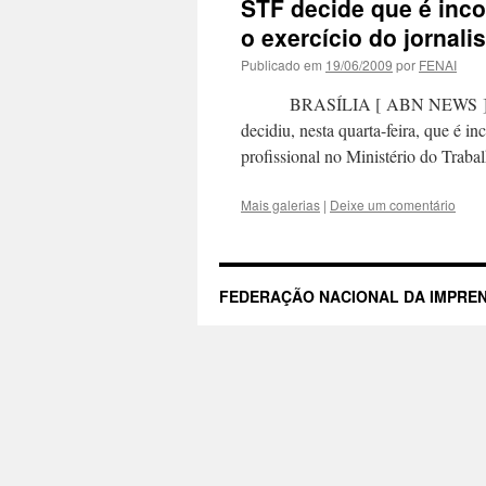
STF decide que é inco
o exercício do jornal
Publicado em
19/06/2009
por
FENAI
BRASÍLIA [ ABN NEWS ] — Por m
decidiu, nesta quarta-feira, que é i
profissional no Ministério do Tra
Mais galerias
|
Deixe um comentário
FEDERAÇÃO NACIONAL DA IMPREN