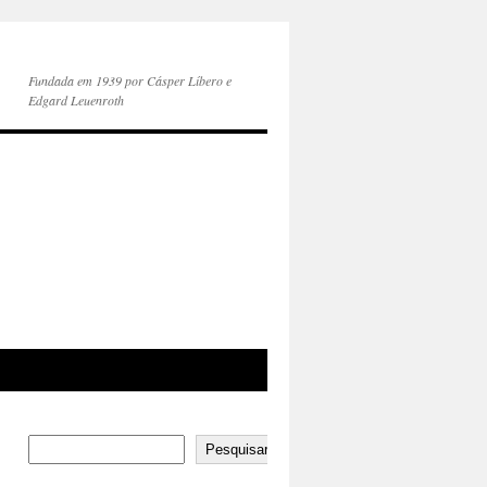
Fundada em 1939 por Cásper Líbero e
Edgard Leuenroth
Pesquisar