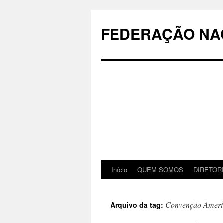
Pular
para
FEDERAÇÃO NAC
o
conteúdo
Início
QUEM SOMOS
DIRETOR
Convenção Ameri
Arquivo da tag: