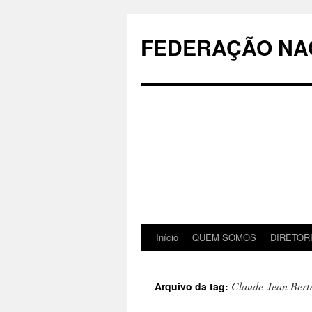
Pular
para
FEDERAÇÃO NAC
o
conteúdo
Início
QUEM SOMOS
DIRETOR
Claude-Jean Bert
Arquivo da tag: