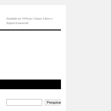
Fundada em 1939 por Cásper Líbero e
Edgard Leuenroth
Pesquisar