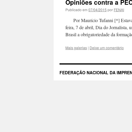
Opiniões contra a PEC
Publicado em
07/04/2015
por
FENAI
Por Maurício Tufanni [*] Estava p
feira, 7 de abril, Dia do Jornalista,
Brasil a obrigatoriedade da formaç
Mais galerias
|
Deixe um comentário
FEDERAÇÃO NACIONAL DA IMPREN