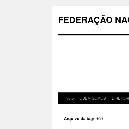
Pular
para
FEDERAÇÃO NAC
o
conteúdo
Início
QUEM SOMOS
DIRETOR
AGI
Arquivo da tag: