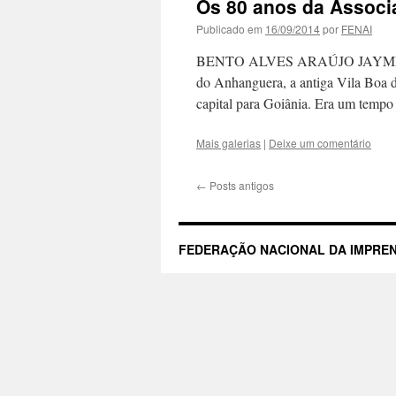
Os 80 anos da Associ
Publicado em
16/09/2014
por
FENAI
BENTO ALVES ARAÚJO JAYME FL
do Anhanguera, a antiga Vila Boa d
capital para Goiânia. Era um tempo 
Mais galerias
|
Deixe um comentário
←
Posts antigos
FEDERAÇÃO NACIONAL DA IMPREN