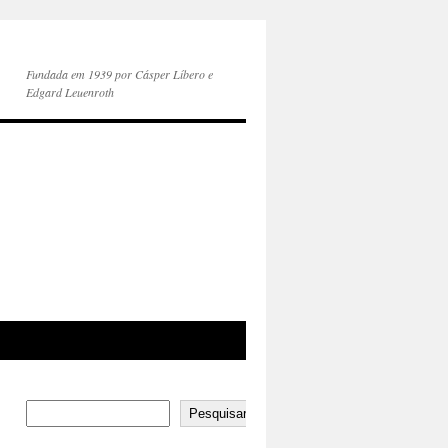
Fundada em 1939 por Cásper Líbero e
Edgard Leuenroth
Pesquisar