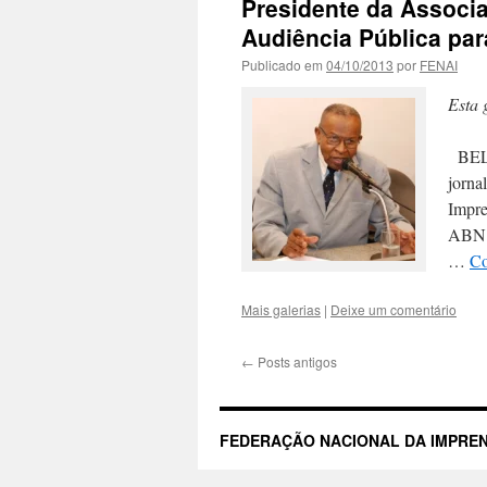
Presidente da Associa
Audiência Pública para
Publicado em
04/10/2013
por
FENAI
Esta 
BELO
jorna
Impre
ABN A
…
Co
Mais galerias
|
Deixe um comentário
←
Posts antigos
FEDERAÇÃO NACIONAL DA IMPREN