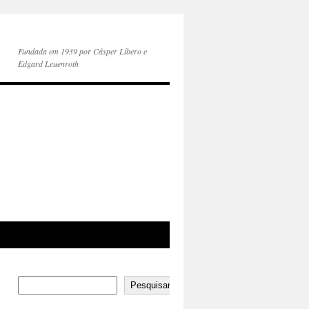
Fundada em 1939 por Cásper Líbero e
Edgard Leuenroth
Pesquisar